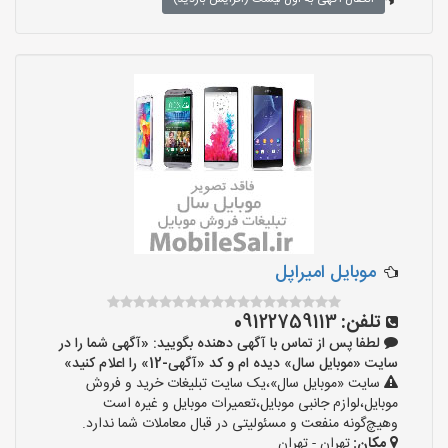
موبایل امیراپل
تلفن:
09122759113
لطفا پس از تماس با آگهی دهنده بگویید: «آگهی شما را در
سایت «موبایل سال» دیده ام و کد «آگهی-12» را اعلام کنید»
سایت «موبایل سال»،یک سایت تبلیغات خرید و فروش
موبایل،لوازم جانبی موبایل،تعمیرات موبایل و غیره است
وهیچ‌گونه منفعت و مسئولیتی در قبال معاملات شما ندارد.
مکان:
تهران - تهران