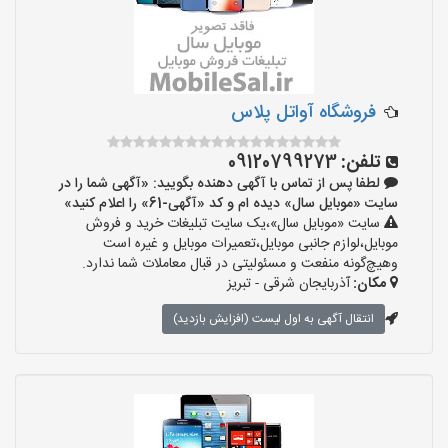
فروشگاه آواتل پلاس
تلفن:
09120799273
لطفا پس از تماس با آگهی دهنده بگویید: «آگهی شما را در
سایت «موبایل سال» دیده ام و کد «آگهی-61» را اعلام کنید»
سایت «موبایل سال»،یک سایت تبلیغات خرید و فروش
موبایل،لوازم جانبی موبایل،تعمیرات موبایل و غیره است
وهیچ‌گونه منفعت و مسئولیتی در قبال معاملات شما ندارد.
مکان:
آذربایجان شرقی - تبریز
انتقال آگهی به اول لیست (افزایش بازدید)