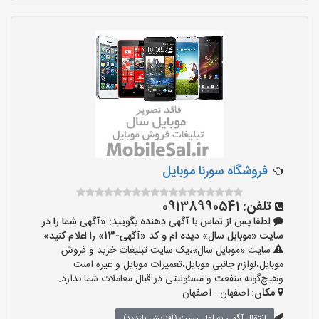
فروشگاه سورنا موبایل
تلفن:
09138990541
لطفا پس از تماس با آگهی دهنده بگویید: «آگهی شما را در
سایت «موبایل سال» دیده ام و کد «آگهی-13» را اعلام کنید»
سایت «موبایل سال»،یک سایت تبلیغات خرید و فروش
موبایل،لوازم جانبی موبایل،تعمیرات موبایل و غیره است
وهیچ‌گونه منفعت و مسئولیتی در قبال معاملات شما ندارد.
مکان:
اصفهان - اصفهان
انتقال آگهی به اول لیست (افزایش بازدید)