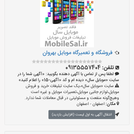
فروشگاه و تعمیرگاه موبایل بهروان
تلفن:
09135557404
لطفا پس از تماس با آگهی دهنده بگویید: «آگهی شما را در
سایت «موبایل سال» دیده ام و کد «آگهی-15» را اعلام کنید»
سایت «موبایل سال»،یک سایت تبلیغات خرید و فروش
موبایل،لوازم جانبی موبایل،تعمیرات موبایل و غیره است
وهیچ‌گونه منفعت و مسئولیتی در قبال معاملات شما ندارد.
مکان:
اصفهان - اصفهان
انتقال آگهی به اول لیست (افزایش بازدید)