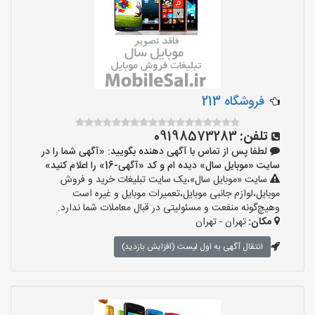
فروشگاه 213
تلفن:
09198573283
لطفا پس از تماس با آگهی دهنده بگویید: «آگهی شما را در
سایت «موبایل سال» دیده ام و کد «آگهی-16» را اعلام کنید»
سایت «موبایل سال»،یک سایت تبلیغات خرید و فروش
موبایل،لوازم جانبی موبایل،تعمیرات موبایل و غیره است
وهیچ‌گونه منفعت و مسئولیتی در قبال معاملات شما ندارد.
مکان:
تهران - تهران
انتقال آگهی به اول لیست (افزایش بازدید)