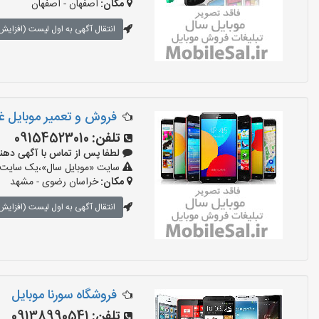
مکان:
اصفهان - اصفهان
انتقال آگهی به اول لیست (افزایش 
فروش و تعمیر موبایل غ
تلفن:
09154523010
لطفا پس از تماس با آگهی دهنده بگوی
سایت «موبایل سال»،یک سایت تبل
مکان:
خراسان رضوی - مشهد
انتقال آگهی به اول لیست (افزایش 
فروشگاه سورنا موبایل
تلفن:
09138990541