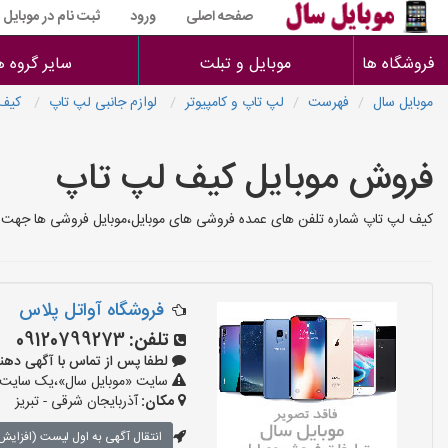
صفحه اصلی
ورود
ثبت نام در موبایل
فروشگاه ها
موبایل و تبلت
سایر گروه ه
موبایل سال
فهرست
لپ تاپ و کامپیوتر
لوازم جانبی لپ تاپ
کیف 
فروش موبایل کیف لپ تاپ
کیف لپ تاپ شماره تلفن های عمده فروشی های موبایل،موبایل فروشی ها جهت کی
فروشگاه آواتل پلاس
تلفن:
09120799273
لطفا پس از تماس با آگهی دهنده بگوی
سایت «موبایل سال»،یک سایت تبل
مکان:
آذربایجان شرقی - تبریز
انتقال آگهی به اول لیست (افزایش 