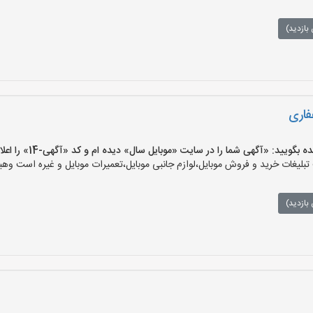
بازدید)
فاری
ید: «آگهی شما را در سایت «موبایل سال» دیده ام و کد «آگهی-14» را اعلام کنید»
یغات خرید و فروش موبایل،لوازم جانبی موبایل،تعمیرات موبایل و غیره است وهیچ‌
بازدید)