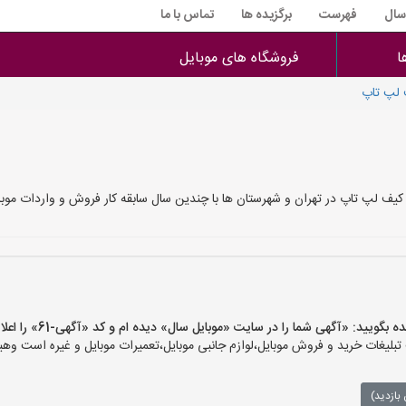
 سال
فهرست
برگزیده ها
تماس با ما
ا
فروشگاه های موبایل
لپ تاپ
ف لپ تاپ در تهران و شهرستان ها با چندین سال سابقه کار فروش و واردات موبا
ید: «آگهی شما را در سایت «موبایل سال» دیده ام و کد «آگهی-61» را اعلام کنید»
یغات خرید و فروش موبایل،لوازم جانبی موبایل،تعمیرات موبایل و غیره است وهیچ‌
بازدید)