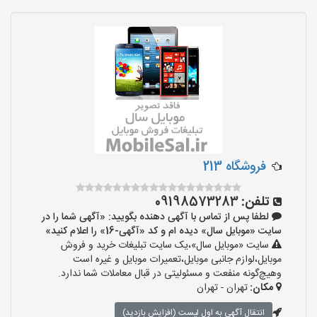
فروشگاه 213
تلفن:
09198573283
لطفا پس از تماس با آگهی دهنده بگویید: «آگهی شما را در
سایت «موبایل سال» دیده ام و کد «آگهی-16» را اعلام کنید»
سایت «موبایل سال»،یک سایت تبلیغات خرید و فروش
موبایل،لوازم جانبی موبایل،تعمیرات موبایل و غیره است
وهیچ‌گونه منفعت و مسئولیتی در قبال معاملات شما ندارد.
مکان:
تهران - تهران
انتقال آگهی به اول لیست (افزایش بازدید)