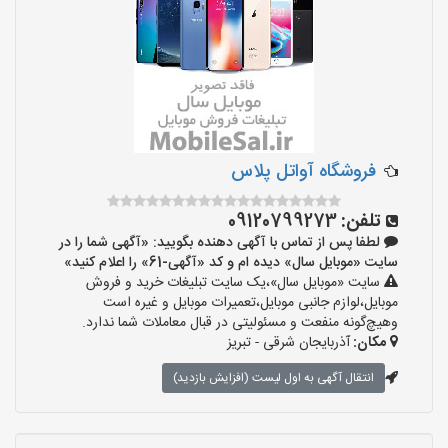
فروشگاه آواتل پلاس
تلفن:
09120799273
لطفا پس از تماس با آگهی دهنده بگویید: «آگهی شما را در
سایت «موبایل سال» دیده ام و کد «آگهی-61» را اعلام کنید»
سایت «موبایل سال»،یک سایت تبلیغات خرید و فروش
موبایل،لوازم جانبی موبایل،تعمیرات موبایل و غیره است
وهیچ‌گونه منفعت و مسئولیتی در قبال معاملات شما ندارد.
مکان:
آذربایجان شرقی - تبریز
انتقال آگهی به اول لیست (افزایش بازدید)