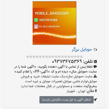
موبایل برزگر
تلفن:
09373675369
لطفا پس از تماس با آگهی دهنده بگویید: «آگهی شما را در
سایت «موبایل سال» دیده ام و کد «آگهی-44» را اعلام کنید»
سایت «موبایل سال»،یک سایت تبلیغات خرید و فروش
موبایل،لوازم جانبی موبایل،تعمیرات موبایل و غیره است
وهیچ‌گونه منفعت و مسئولیتی در قبال معاملات شما ندارد.
مکان:
تهران - شهریار
انتقال آگهی به اول لیست (افزایش بازدید)