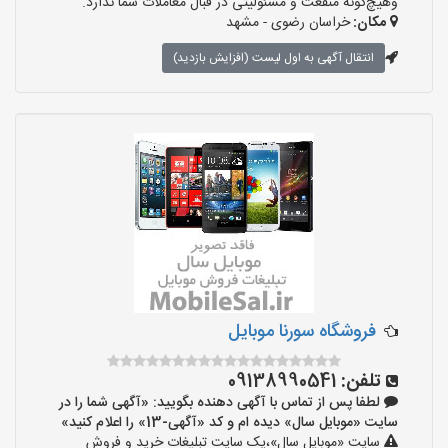
وهیچ‌گونه منفعت و مسئولیتی در قبال معاملات شما ندارد.
مکان:
خراسان رضوی - مشهد
انتقال آگهی به اول لیست (افزایش بازدید)
فروشگاه سورنا موبایل
تلفن:
09138990541
لطفا پس از تماس با آگهی دهنده بگویید: «آگهی شما را در
سایت «موبایل سال» دیده ام و کد «آگهی-13» را اعلام کنید»
سایت «موبایل سال»،یک سایت تبلیغات خرید و فروش