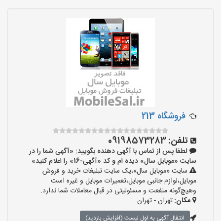
فروشگاه 213
تلفن:
09198573283
لطفا پس از تماس با آگهی دهنده بگویید: «آگهی شما را در
سایت «موبایل سال» دیده ام و کد «آگهی-16» را اعلام کنید»
سایت «موبایل سال»،یک سایت تبلیغات خرید و فروش
موبایل،لوازم جانبی موبایل،تعمیرات موبایل و غیره است
وهیچ‌گونه منفعت و مسئولیتی در قبال معاملات شما ندارد.
مکان:
تهران - تهران
انتقال آگهی به اول لیست (افزایش بازدید)