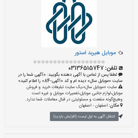
موبایل هیربد استور
تلفن:
03136515747
لطفا پس از تماس با آگهی دهنده بگویید: «آگهی شما را در
سایت «موبایل سال» دیده ام و کد «آگهی-84» را اعلام کنید»
سایت «موبایل سال»،یک سایت تبلیغات خرید و فروش
موبایل،لوازم جانبی موبایل،تعمیرات موبایل و غیره است
وهیچ‌گونه منفعت و مسئولیتی در قبال معاملات شما ندارد.
مکان:
اصفهان - اصفهان
انتقال آگهی به اول لیست (افزایش بازدید)