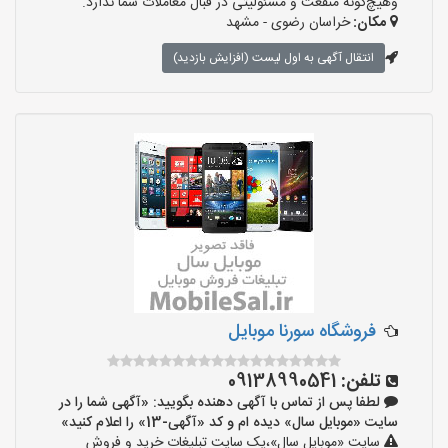
وهیچ‌گونه منفعت و مسئولیتی در قبال معاملات شما ندارد.
مکان:
خراسان رضوی - مشهد
انتقال آگهی به اول لیست (افزایش بازدید)
فروشگاه سورنا موبایل
تلفن:
09138990541
لطفا پس از تماس با آگهی دهنده بگویید: «آگهی شما را در
سایت «موبایل سال» دیده ام و کد «آگهی-13» را اعلام کنید»
سایت «موبایل سال»،یک سایت تبلیغات خرید و فروش