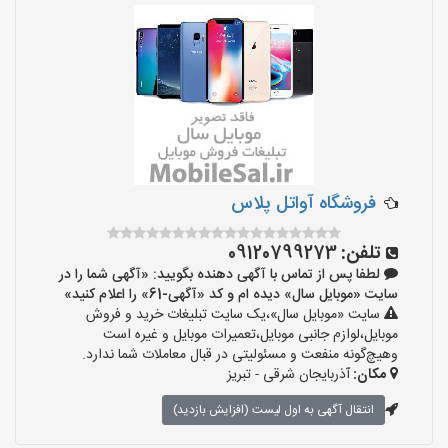
فروشگاه آواتل پلاس
تلفن:
09120799273
لطفا پس از تماس با آگهی دهنده بگویید: «آگهی شما را در
سایت «موبایل سال» دیده ام و کد «آگهی-61» را اعلام کنید»
سایت «موبایل سال»،یک سایت تبلیغات خرید و فروش
موبایل،لوازم جانبی موبایل،تعمیرات موبایل و غیره است
وهیچ‌گونه منفعت و مسئولیتی در قبال معاملات شما ندارد.
مکان:
آذربایجان شرقی - تبریز
انتقال آگهی به اول لیست (افزایش بازدید)