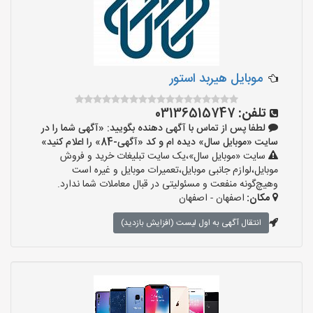
موبایل هیربد استور
تلفن:
03136515747
لطفا پس از تماس با آگهی دهنده بگویید: «آگهی شما را در
سایت «موبایل سال» دیده ام و کد «آگهی-84» را اعلام کنید»
سایت «موبایل سال»،یک سایت تبلیغات خرید و فروش
موبایل،لوازم جانبی موبایل،تعمیرات موبایل و غیره است
وهیچ‌گونه منفعت و مسئولیتی در قبال معاملات شما ندارد.
مکان:
اصفهان - اصفهان
انتقال آگهی به اول لیست (افزایش بازدید)