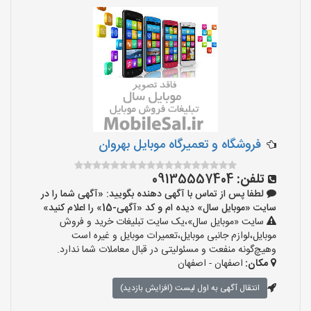
فروشگاه و تعمیرگاه موبایل بهروان
تلفن:
09135557404
لطفا پس از تماس با آگهی دهنده بگویید: «آگهی شما را در
سایت «موبایل سال» دیده ام و کد «آگهی-15» را اعلام کنید»
سایت «موبایل سال»،یک سایت تبلیغات خرید و فروش
موبایل،لوازم جانبی موبایل،تعمیرات موبایل و غیره است
وهیچ‌گونه منفعت و مسئولیتی در قبال معاملات شما ندارد.
مکان:
اصفهان - اصفهان
انتقال آگهی به اول لیست (افزایش بازدید)