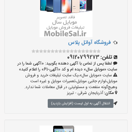
فروشگاه آواتل پلاس
تلفن:
09120799273
لطفا پس از تماس با آگهی دهنده بگویید: «آگهی شما را در
سایت «موبایل سال» دیده ام و کد «آگهی-61» را اعلام کنید»
سایت «موبایل سال»،یک سایت تبلیغات خرید و فروش
موبایل،لوازم جانبی موبایل،تعمیرات موبایل و غیره است
وهیچ‌گونه منفعت و مسئولیتی در قبال معاملات شما ندارد.
مکان:
آذربایجان شرقی - تبریز
انتقال آگهی به اول لیست (افزایش بازدید)