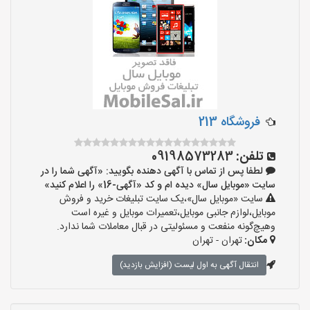
فروشگاه 213
تلفن:
09198573283
لطفا پس از تماس با آگهی دهنده بگویید: «آگهی شما را در
سایت «موبایل سال» دیده ام و کد «آگهی-16» را اعلام کنید»
سایت «موبایل سال»،یک سایت تبلیغات خرید و فروش
موبایل،لوازم جانبی موبایل،تعمیرات موبایل و غیره است
وهیچ‌گونه منفعت و مسئولیتی در قبال معاملات شما ندارد.
مکان:
تهران - تهران
انتقال آگهی به اول لیست (افزایش بازدید)