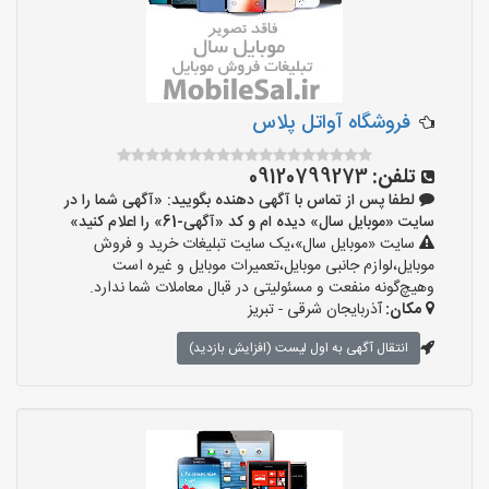
فروشگاه آواتل پلاس
تلفن:
09120799273
لطفا پس از تماس با آگهی دهنده بگویید: «آگهی شما را در
سایت «موبایل سال» دیده ام و کد «آگهی-61» را اعلام کنید»
سایت «موبایل سال»،یک سایت تبلیغات خرید و فروش
موبایل،لوازم جانبی موبایل،تعمیرات موبایل و غیره است
وهیچ‌گونه منفعت و مسئولیتی در قبال معاملات شما ندارد.
مکان:
آذربایجان شرقی - تبریز
انتقال آگهی به اول لیست (افزایش بازدید)