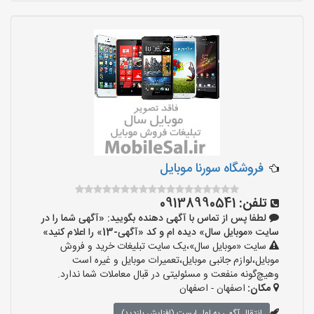
فروشگاه سورنا موبایل
تلفن:
09138990541
لطفا پس از تماس با آگهی دهنده بگویید: «آگهی شما را در
سایت «موبایل سال» دیده ام و کد «آگهی-13» را اعلام کنید»
سایت «موبایل سال»،یک سایت تبلیغات خرید و فروش
موبایل،لوازم جانبی موبایل،تعمیرات موبایل و غیره است
وهیچ‌گونه منفعت و مسئولیتی در قبال معاملات شما ندارد.
مکان:
اصفهان - اصفهان
انتقال آگهی به اول لیست (افزایش بازدید)