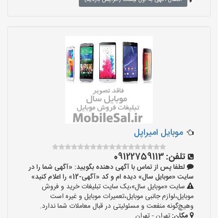
موبایل امیراپل
تلفن:
09122759113
لطفا پس از تماس با آگهی دهنده بگویید: «آگهی شما را در
سایت «موبایل سال» دیده ام و کد «آگهی-12» را اعلام کنید»
سایت «موبایل سال»،یک سایت تبلیغات خرید و فروش
موبایل،لوازم جانبی موبایل،تعمیرات موبایل و غیره است
وهیچ‌گونه منفعت و مسئولیتی در قبال معاملات شما ندارد.
مکان:
تهران - تهران