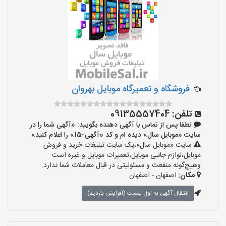
فروشگاه و تعمیرگاه موبایل بهروان
تلفن:
09135557404
لطفا پس از تماس با آگهی دهنده بگویید: «آگهی شما را در
سایت «موبایل سال» دیده ام و کد «آگهی-15» را اعلام کنید»
سایت «موبایل سال»،یک سایت تبلیغات خرید و فروش
موبایل،لوازم جانبی موبایل،تعمیرات موبایل و غیره است
وهیچ‌گونه منفعت و مسئولیتی در قبال معاملات شما ندارد.
مکان:
اصفهان - اصفهان
انتقال آگهی به اول لیست (افزایش بازدید)