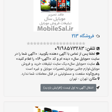
فروشگاه 213
تلفن:
09198573283
لطفا پس از تماس با آگهی دهنده بگویید: «آگهی شما را در
سایت «موبایل سال» دیده ام و کد «آگهی-16» را اعلام کنید»
سایت «موبایل سال»،یک سایت تبلیغات خرید و فروش
موبایل،لوازم جانبی موبایل،تعمیرات موبایل و غیره است
وهیچ‌گونه منفعت و مسئولیتی در قبال معاملات شما ندارد.
مکان:
تهران - تهران
انتقال آگهی به اول لیست (افزایش بازدید)