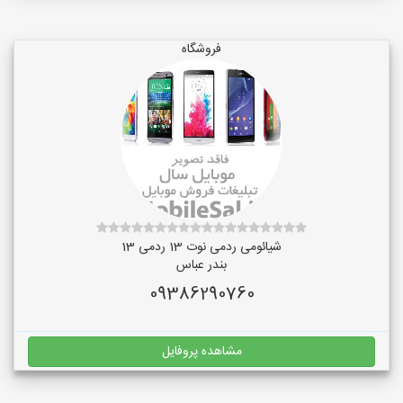
فروشگاه
شیائومی ردمی نوت 13 ردمی 13
بندر عباس
09386290760
مشاهده پروفایل