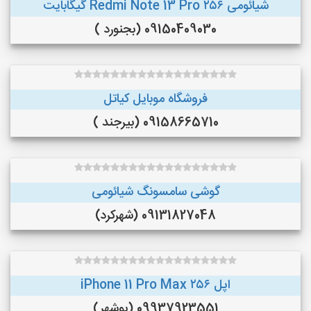
شیائومی Redmi Note 13 Pro ۲۵۶ گیگابایت
09150409030 (بجنورد )
فروشگاه موبایل کیاتل
09158665710 (بیرجند )
گوشی سامسونگ شیائومی
09131827048 (شهرکرد)
اپل iPhone 11 Pro Max ۲۵۶
09937923551 (بوشهر)