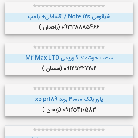
شیائومی Note 12s / اقساطی+ پلمپ
09338885466 (زاهدان )
ساعت هوشمند گلوریمی M2 Max LTD
09125327202 (سمنان )
پاور بانک 30000 برند xo pr189
09125410583 (زنجان )