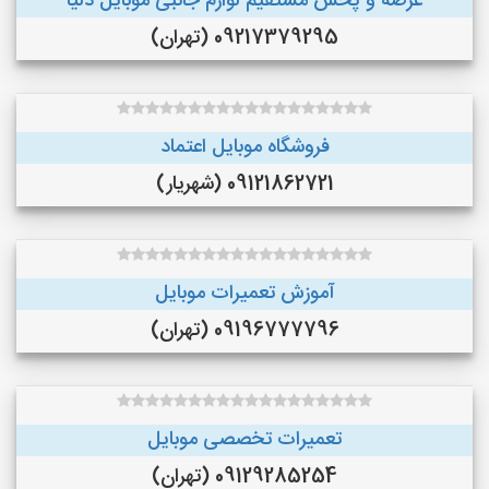
عرضه و پخش مستقيم لوازم جانبى موبايل دليا
09217379295 (تهران)
فروشگاه موبایل اعتماد
09121862721 (شهریار)
آموزش تعمیرات موبایل
09196777796 (تهران)
تعمیرات تخصصی موبایل
09129285254 (تهران)