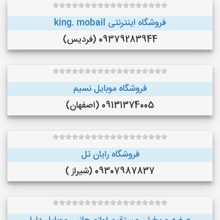
فروشگاه اینترنتی king. mobail
09379283944 (فردیس)
فروشگاه موبایل نسیم
09131374005 (اصفهان)
فروشگاه رایان تل
09307987837 (شیراز )