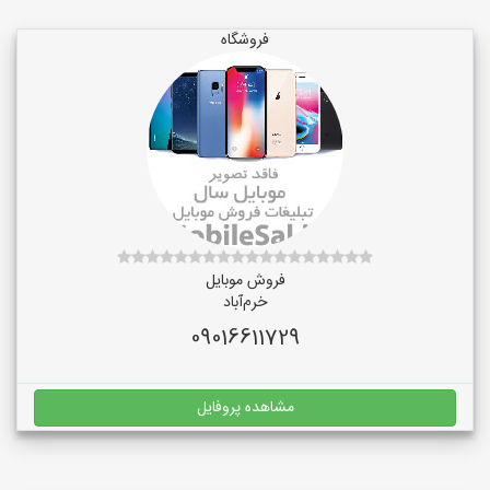
فروشگاه
فروش موبایل
خرم‌آباد
09016611729
مشاهده پروفایل