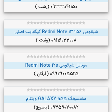
09333041150 (رشت )
شیائومی Redmi Note 13 ۲۵۶ گیگابایت اصلی
09116033008 (رشت )
موبایل شیائومی Redmi Note 12s
09929005525 (گرگان )
سامسونگ GALAXY a55 ویتنام
09359070082 (یاسوج)