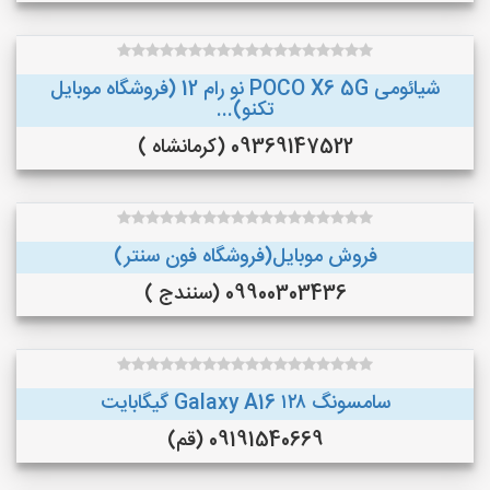
شیائومی POCO X6 5G نو رام 12 (فروشگاه موبایل
تکنو)...
09369147522 (کرمانشاه )
فروش موبایل(فروشگاه فون سنتر)
09900303436 (سنندج )
سامسونگ Galaxy A16 ۱۲۸ گیگابایت
09191540669 (قم)