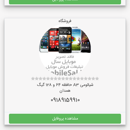
فروشگاه
شیائومی A3 حافظه 64 و 128 گیگ
همدان
09189159910
مشاهده پروفایل