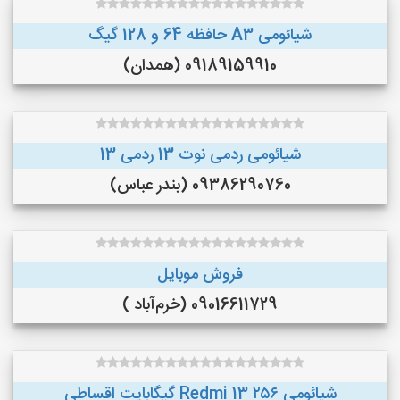
شیائومی A3 حافظه 64 و 128 گیگ
09189159910 (همدان)
شیائومی ردمی نوت 13 ردمی 13
09386290760 (بندر عباس)
فروش موبایل
09016611729 (خرم‌آباد )
شیائومی Redmi 13 ۲۵۶ گیگابایت اقساطی