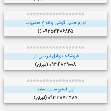
لوازم جانبی گوشی و انواع تعمیرات
09353486825 ()
فروشگاه موبایل ایرانیان تل
09214839008 (تهران)
اپل استورِ سیب سفید
09123873587 (تهران)