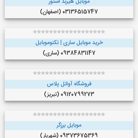
موبایل هیربد استور
03136515747 (اصفهان)
خرید موبایل ساری | تکنوموبایل
09384831147 (ساری)
فروشگاه آواتل پلاس
09120799273 (تبریز)
موبایل برزگر
09373675369 (شهریار)