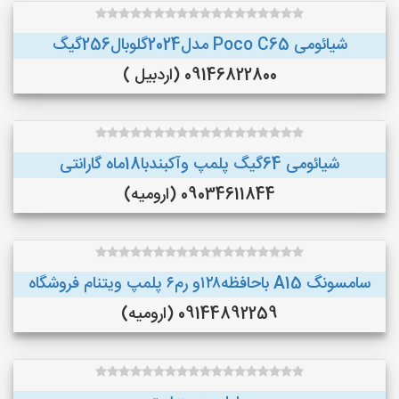
شیائومی Poco C65 مدل2024گلوبال256گیگ
09146822800 (اردبیل )
شیائومی 64گیگ پلمپ وآکبندبا18ماه گارانتی
09034611844 (ارومیه)
سامسونگ A15 باحافظه۱۲۸و رم۶ پلمپ ویتنام فروشگاه
09144892259 (ارومیه)