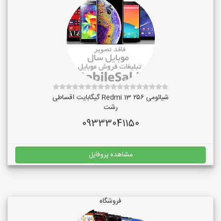
شیائومی Redmi 13 ۲۵۶ گیگابایت اقساطی
رشت
09333041150
مشاهده پروفایل
فروشگاه