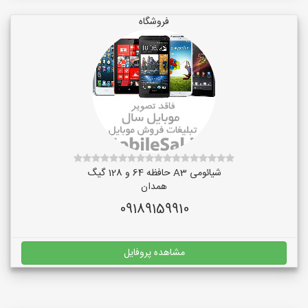
فروشگاه
شیائومی A3 حافظه 64 و 128 گیگ
همدان
09189159910
مشاهده پروفایل