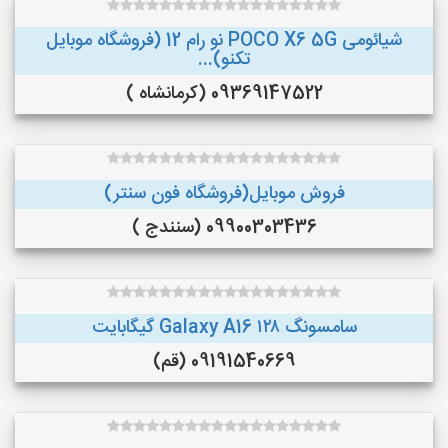
شیائومی POCO X6 5G نو رام 12 (فروشگاه موبایل
تکنو)...
09369147522 (کرمانشاه )
فروش موبایل(فروشگاه فون سنتر)
09900303436 (سنندج )
سامسونگ Galaxy A16 ۱۲۸ گیگابایت
09191540669 (قم)