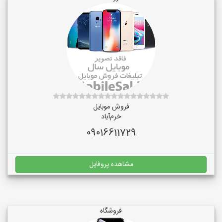
فروش موبایل
خرم‌آباد
09016611729
مشاهده پروفایل
فروشگاه