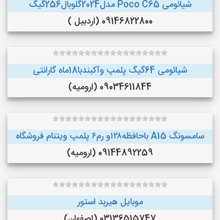
شیائومی Poco C65 مدل2024گلوبال256گیگ
09146822800 (اردبیل )
شیائومی 64گیگ پلمپ وآکبندبا18ماه گارانتی
09034611844 (ارومیه)
سامسونگ A15 باحافظه۱۲۸و رم۶ پلمپ ویتنام فروشگاه
09144892259 (ارومیه)
موبایل هیربد استور
03136515747 (اصفهان)