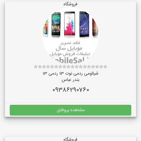
فروشگاه
شیائومی ردمی نوت 13 ردمی 13
بندر عباس
09386290760
مشاهده پروفایل
فروشگاه