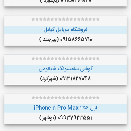
09150409030 (بجنورد )
فروشگاه موبایل کیاتل
09158665710 (بیرجند )
گوشی سامسونگ شیائومی
09131827048 (شهرکرد)
اپل iPhone 11 Pro Max ۲۵۶
09937923551 (بوشهر)