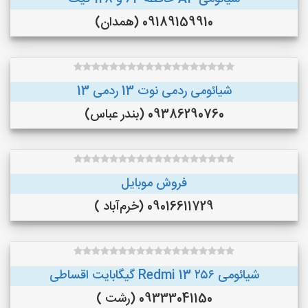
09189159910 (همدان)
شیائومی ردمی نوت 13 ردمی 13
09386290760 (بندر عباس)
فروش موبایل
09016611729 (خرم‌آباد )
شیائومی Redmi 13 ۲۵۶ گیگابایت اقساطی
09333041150 (رشت )