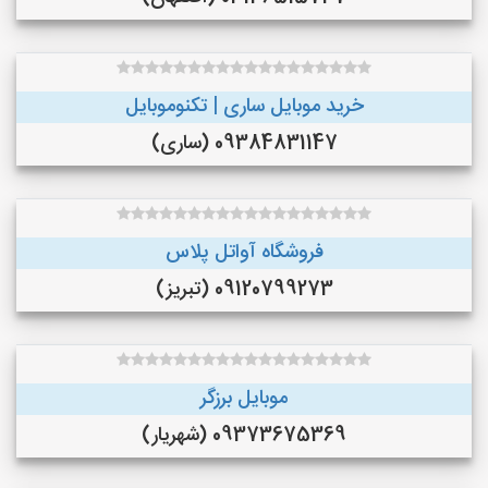
خرید موبایل ساری | تکنوموبایل
09384831147 (ساری)
فروشگاه آواتل پلاس
09120799273 (تبریز)
موبایل برزگر
09373675369 (شهریار)