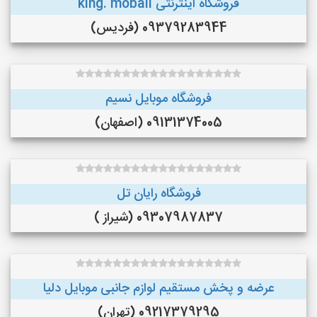
فروشگاه اینترنتی king. mobail
09379283944 (فردیس)
فروشگاه موبایل نسیم
09131374005 (اصفهان)
فروشگاه رایان تل
09307987837 (شیراز )
عرضه و پخش مستقيم لوازم جانبى موبايل دليا
09217379295 (تهران)