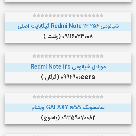
شیائومی Redmi Note 13 ۲۵۶ گیگابایت اصلی
09116033008 (رشت )
موبایل شیائومی Redmi Note 12s
09929005525 (گرگان )
سامسونگ GALAXY a55 ویتنام
09359070082 (یاسوج)