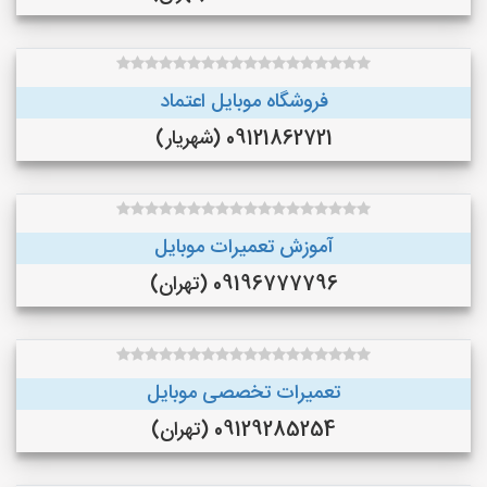
فروشگاه موبایل اعتماد
09121862721 (شهریار)
آموزش تعمیرات موبایل
09196777796 (تهران)
تعمیرات تخصصی موبایل
09129285254 (تهران)