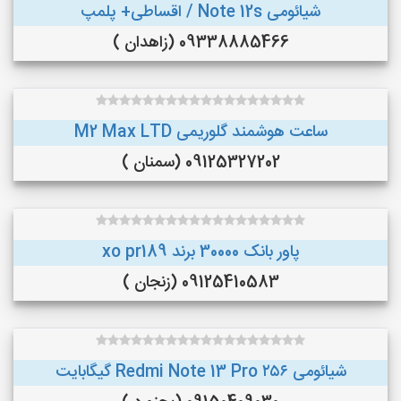
شیائومی Note 12s / اقساطی+ پلمپ
09338885466 (زاهدان )
ساعت هوشمند گلوریمی M2 Max LTD
09125327202 (سمنان )
پاور بانک 30000 برند xo pr189
09125410583 (زنجان )
شیائومی Redmi Note 13 Pro ۲۵۶ گیگابایت