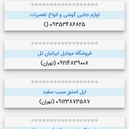
لوازم جانبی گوشی و انواع تعمیرات
09353486825 ()
فروشگاه موبایل ایرانیان تل
09214839008 (تهران)
اپل استورِ سیب سفید
09123873587 (تهران)