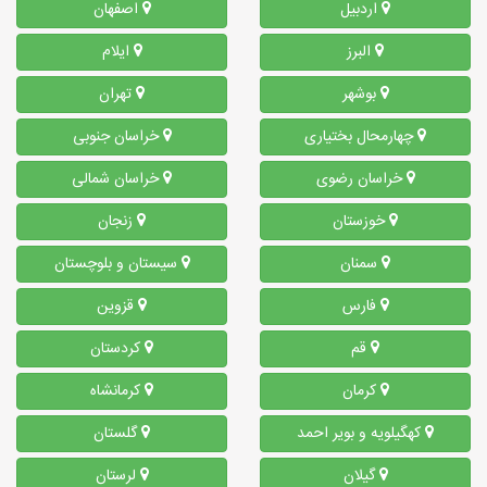
اردبیل
اصفهان
البرز
ایلام
بوشهر
تهران
چهارمحال بختیاری
خراسان جنوبی
خراسان رضوی
خراسان شمالی
خوزستان
زنجان
سمنان
سیستان و بلوچستان
فارس
قزوین
قم
کردستان
کرمان
کرمانشاه
کهگیلویه و بویر احمد
گلستان
گیلان
لرستان