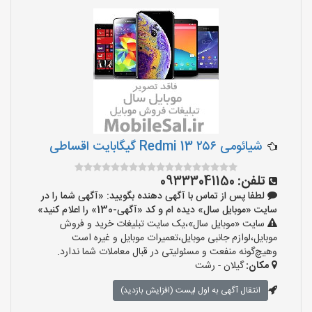
شیائومی Redmi 13 ۲۵۶ گیگابایت اقساطی
تلفن:
09333041150
لطفا پس از تماس با آگهی دهنده بگویید: «آگهی شما را در
سایت «موبایل سال» دیده ام و کد «آگهی-130» را اعلام کنید»
سایت «موبایل سال»،یک سایت تبلیغات خرید و فروش
موبایل،لوازم جانبی موبایل،تعمیرات موبایل و غیره است
وهیچ‌گونه منفعت و مسئولیتی در قبال معاملات شما ندارد.
مکان:
گیلان - رشت
انتقال آگهی به اول لیست (افزایش بازدید)