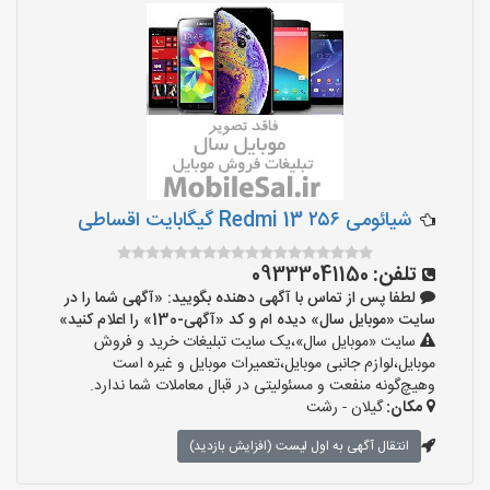
شیائومی Redmi 13 ۲۵۶ گیگابایت اقساطی
تلفن:
09333041150
لطفا پس از تماس با آگهی دهنده بگویید: «آگهی شما را در
سایت «موبایل سال» دیده ام و کد «آگهی-130» را اعلام کنید»
سایت «موبایل سال»،یک سایت تبلیغات خرید و فروش
موبایل،لوازم جانبی موبایل،تعمیرات موبایل و غیره است
وهیچ‌گونه منفعت و مسئولیتی در قبال معاملات شما ندارد.
مکان:
گیلان - رشت
انتقال آگهی به اول لیست (افزایش بازدید)