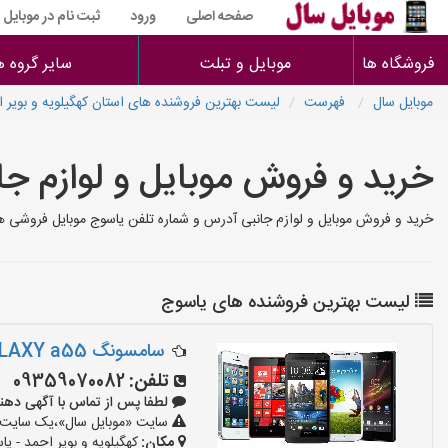
صفحه اصلی
ورود
ثبت نام در موبایل
فروشگاه ها
موبایل و تبلت
سایر گروه ه
موبایل سال
فهرست
لیست بهترین فروشنده های استان کهگیلویه و بویر 
خرید و فروش موبایل و لوازم ج
خرید و فروش موبایل و لوازم جانبی آدرس و شماره تلفن یاسوج موبایل فروشی ها
لیست بهترین فروشنده های یاسوج
سامسونگ GALAXY a55 ویتنام
تلفن:
09359070082
لطفا پس از تماس با آگهی دهنده بگوی
سایت «موبایل سال»،یک سایت تبل
مکان:
کهگیلویه و بویر احمد - یا