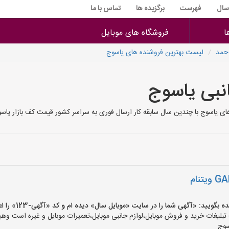
 سال
فهرست
برگزیده ها
تماس با ما
ا
فروشگاه های موبایل
احمد
لیست بهترین فروشنده های یاسوج
انبی یاسوج
ی یاسوج با چندین سال سابقه کار ارسال فوری به سراسر کشور قیمت کف بازار یاس
ید: «آگهی شما را در سایت «موبایل سال» دیده ام و کد «آگهی-123» را اعلام کنید»
یغات خرید و فروش موبایل،لوازم جانبی موبایل،تعمیرات موبایل و غیره است وهیچ‌
سوج