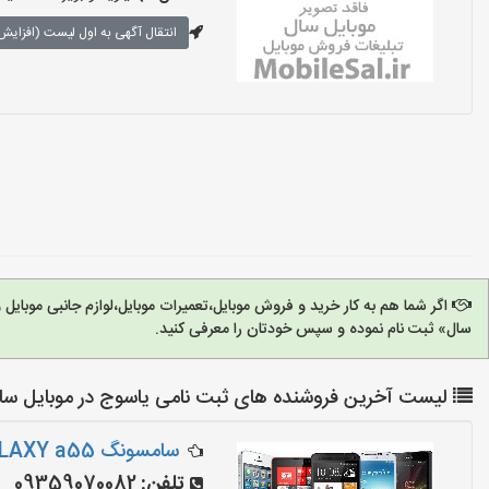
انتقال آگهی به اول لیست (افزایش 
اگر شما هم به کار خرید و فروش موبایل،تعمیرات موبایل،لوازم جانبی موبای
سال» ثبت نام نموده و سپس خودتان را معرفی کنید.
لیست آخرین فروشنده های ثبت نامی یاسوج در موبایل سا
سامسونگ GALAXY a55 ویتنام
تلفن:
09359070082