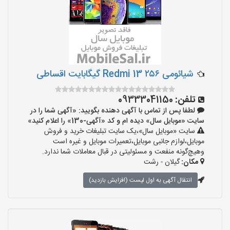
شیائومی Redmi 13 ۲۵۶ گیگابایت اقساطی
تلفن:
09333041150
لطفا پس از تماس با آگهی دهنده بگویید: «آگهی شما را در
سایت «موبایل سال» دیده ام و کد «آگهی-130» را اعلام کنید»
سایت «موبایل سال»،یک سایت تبلیغات خرید و فروش
موبایل،لوازم جانبی موبایل،تعمیرات موبایل و غیره است
وهیچ‌گونه منفعت و مسئولیتی در قبال معاملات شما ندارد.
مکان:
گیلان - رشت
انتقال آگهی به اول لیست (افزایش بازدید)