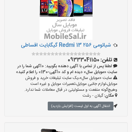
شیائومی Redmi 13 ۲۵۶ گیگابایت اقساطی
تلفن:
09333041150
لطفا پس از تماس با آگهی دهنده بگویید: «آگهی شما را در
سایت «موبایل سال» دیده ام و کد «آگهی-130» را اعلام کنید»
سایت «موبایل سال»،یک سایت تبلیغات خرید و فروش
موبایل،لوازم جانبی موبایل،تعمیرات موبایل و غیره است
وهیچ‌گونه منفعت و مسئولیتی در قبال معاملات شما ندارد.
مکان:
گیلان - رشت
انتقال آگهی به اول لیست (افزایش بازدید)