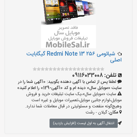
شیائومی Redmi Note 13 ۲۵۶ گیگابایت
اصلی
تلفن:
09116033008
لطفا پس از تماس با آگهی دهنده بگویید: «آگهی شما را در
سایت «موبایل سال» دیده ام و کد «آگهی-129» را اعلام کنید»
سایت «موبایل سال»،یک سایت تبلیغات خرید و فروش
موبایل،لوازم جانبی موبایل،تعمیرات موبایل و غیره است
وهیچ‌گونه منفعت و مسئولیتی در قبال معاملات شما ندارد.
مکان:
گیلان - رشت
انتقال آگهی به اول لیست (افزایش بازدید)