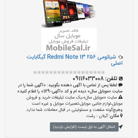
شیائومی Redmi Note 13 ۲۵۶ گیگابایت
اصلی
تلفن:
09116033008
لطفا پس از تماس با آگهی دهنده بگویید: «آگهی شما را در
سایت «موبایل سال» دیده ام و کد «آگهی-129» را اعلام کنید»
سایت «موبایل سال»،یک سایت تبلیغات خرید و فروش
موبایل،لوازم جانبی موبایل،تعمیرات موبایل و غیره است
وهیچ‌گونه منفعت و مسئولیتی در قبال معاملات شما ندارد.
مکان:
گیلان - رشت
انتقال آگهی به اول لیست (افزایش بازدید)