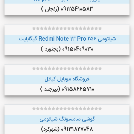
09125410583 (زنجان )
شیائومی Redmi Note 13 Pro ۲۵۶ گیگابایت
09150409030 (بجنورد )
فروشگاه موبایل کیاتل
09158665710 (بیرجند )
گوشی سامسونگ شیائومی
09131827048 (شهرکرد)