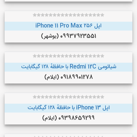
اپل iPhone 11 Pro Max ۲۵۶
09937923551 (بوشهر)
شیائومی Redmi 12C با حافظهٔ ۱۲۸ گیگابایت
09189901278 (ایلام)
اپل iPhone 13 با حافظهٔ ۱۲۸ گیگابایت
09398659299 (ایلام)