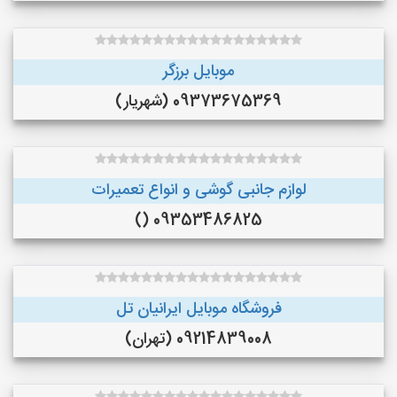
موبایل برزگر
09373675369 (شهریار)
لوازم جانبی گوشی و انواع تعمیرات
09353486825 ()
فروشگاه موبایل ایرانیان تل
09214839008 (تهران)