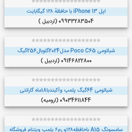
اپل iPhone 13 با حافظهٔ ۱۲۸ گیگابایت
09933283504 (اردبیل )
شیائومی Poco C65 مدل2024گلوبال256گیگ
09146822800 (اردبیل )
شیائومی 64گیگ پلمپ وآکبندبا18ماه گارانتی
09034611844 (ارومیه)
سامسونگ A15 باحافظه۱۲۸و رم۶ پلمپ ویتنام فروشگاه