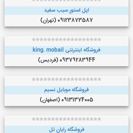
اپل استورِ سیب سفید
09123873587 (تهران)
فروشگاه اینترنتی king. mobail
09379283944 (فردیس)
فروشگاه موبایل نسیم
09131374005 (اصفهان)
فروشگاه رایان تل