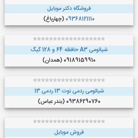
فروشگاه دکتر موبایل
09368121110
(چهارباغ)
شیائومی A3 حافظه 64 و 128 گیگ
09189159910 (همدان)
شیائومی ردمی نوت 13 ردمی 13
09386290760 (بندر عباس)
فروش موبایل