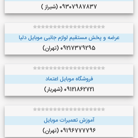
09307987837 (شیراز )
عرضه و پخش مستقيم لوازم جانبى موبايل دليا
09217379295 (تهران)
فروشگاه موبایل اعتماد
09121862721 (شهریار)
آموزش تعمیرات موبایل
09196777796 (تهران)