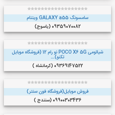
سامسونگ GALAXY a55 ویتنام
09359070082 (یاسوج)
شیائومی POCO X6 5G نو رام 12 (فروشگاه موبایل
تکنو)...
09369147522 (کرمانشاه )
فروش موبایل(فروشگاه فون سنتر)
09900303436 (سنندج )