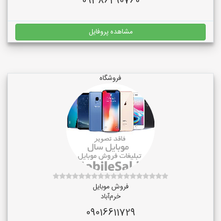
09386290760
مشاهده پروفایل
فروشگاه
فروش موبایل
خرم‌آباد
09016611729