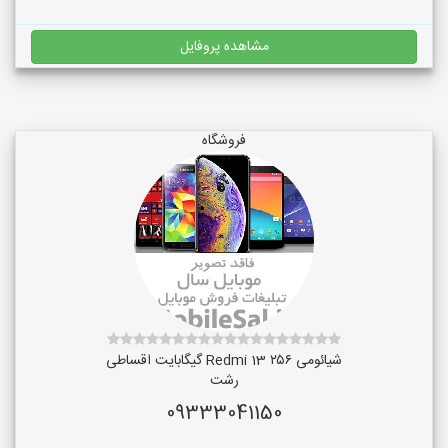
مشاهده پروفایل
فروشگاه
شیائومی Redmi 13 ۲۵۶ گیگابایت اقساطی
رشت
09333041150