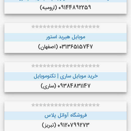
09144892259 (ارومیه)
موبایل هیربد استور
03136515747 (اصفهان)
خرید موبایل ساری | تکنوموبایل
09384831147 (ساری)
فروشگاه آواتل پلاس
09120799273 (تبریز)