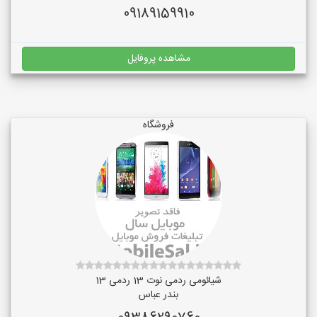
09189159910
مشاهده پروفایل
فروشگاه
شیائومی ردمی نوت 13 ردمی 13
بندر عباس