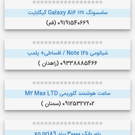
سامسونگ Galaxy A16 ۱۲۸ گیگابایت
09191540669 (قم)
شیائومی Note 12s / اقساطی+ پلمپ
09338885466 (زاهدان )
ساعت هوشمند گلوریمی M2 Max LTD
09125327202 (سمنان )
پاور بانک 30000 برند xo pr189