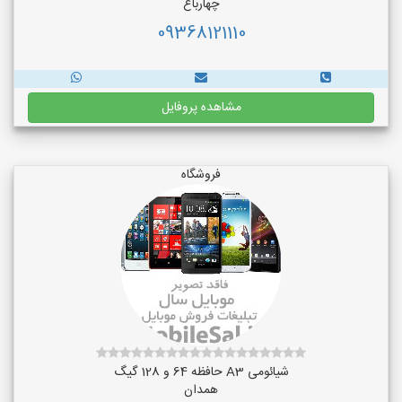
چهارباغ
09368121110
مشاهده پروفایل
فروشگاه
شیائومی A3 حافظه 64 و 128 گیگ
همدان